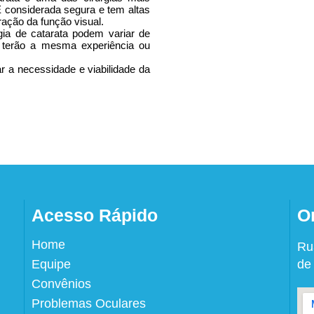
 considerada segura e tem altas
ação da função visual.
rgia de catarata podem variar de
 terão a mesma experiência ou
ar a necessidade e viabilidade da
Acesso Rápido
O
Home
Ru
Equipe
de
Convênios
Problemas Oculares