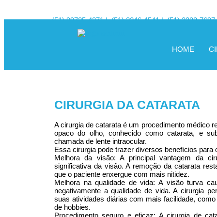
(51) 99725-4371 |
(51) 3346-4541
|
(51) 3222-7697
HOME
C
CIRURGIA DA CATARATA
A cirurgia de catarata é um procedimento médico re
opaco do olho, conhecido como catarata, e substi
chamada de lente intraocular.
Essa cirurgia pode trazer diversos benefícios para o
Melhora da visão: A principal vantagem da cir
significativa da visão. A remoção da catarata rest
que o paciente enxergue com mais nitidez.
Melhora na qualidade de vida: A visão turva cau
negativamente a qualidade de vida. A cirurgia pe
suas atividades diárias com mais facilidade, como dir
de hobbies.
Procedimento seguro e eficaz: A cirurgia de cat