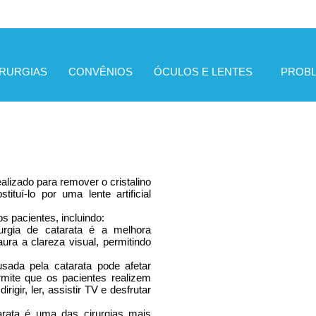
IRURGIAS
CONVÊNIOS
ÓCULOS E LENTES
PROB
alizado para remover o cristalino
tuí-lo por uma lente artificial
s pacientes, incluindo:
urgia de catarata é a melhora
aura a clareza visual, permitindo
sada pela catarata pode afetar
rmite que os pacientes realizem
igir, ler, assistir TV e desfrutar
arata é uma das cirurgias mais