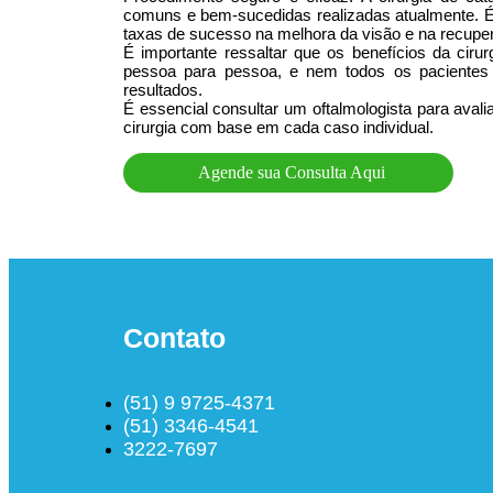
comuns e bem-sucedidas realizadas atualmente. É
taxas de sucesso na melhora da visão e na recuper
É importante ressaltar que os benefícios da ciru
pessoa para pessoa, e nem todos os pacientes
resultados.
É essencial consultar um oftalmologista para avali
cirurgia com base em cada caso individual.
Agende sua Consulta Aqui
Contato
(51) 9 9725-4371
(51) 3346-4541
3222-7697